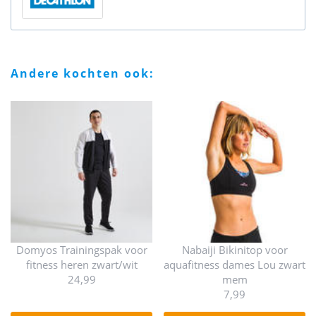
andere kochten ook:
Domyos Trainingspak voor
Nabaiji Bikinitop voor
fitness heren zwart/wit
aquafitness dames Lou zwart
24,99
mem
7,99