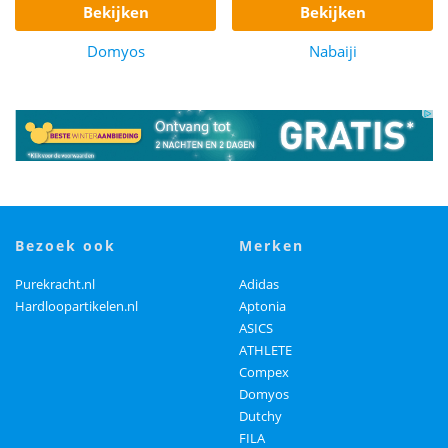
bekijken
bekijken
Domyos
Nabaiji
bezoek ook
merken
Purekracht.nl
Adidas
Hardloopartikelen.nl
Aptonia
ASICS
ATHLETE
Compex
Domyos
Dutchy
FILA