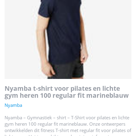
nyamba t-shirt voor pilates en lichte
gym heren 100 regular fit marineblauw
Nyamba
Nyamba – Gymnastiek – shirt – T-Shirt voor pilates en lichte
gym heren 100 regular fit marineblauw. Onze ontwerpers
ontwikkelden dit fitness T-shirt met regular fit voor pilates of