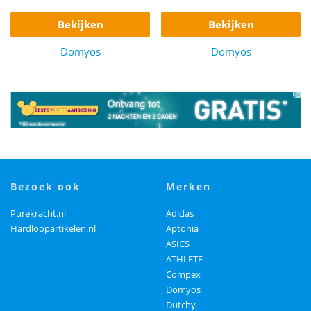
bekijken
bekijken
Domyos
Domyos
bezoek ook
merken
Purekracht.nl
Adidas
Hardloopartikelen.nl
Aptonia
ASICS
ATHLETE
Compex
Domyos
Dutchy