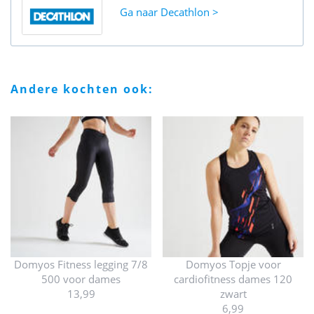
Ga naar
Decathlon
andere kochten ook:
Domyos Fitness legging 7/8
Domyos Topje voor
500 voor dames
cardiofitness dames 120
13,99
zwart
6,99