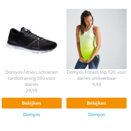
Domyos Fitness schoenen
Domyos Fitness top 520 voor
cardiotraining 500 voor
dames omkeerbaar
dames
9,99
29,99
bekijken
bekijken
Domyos
Domyos