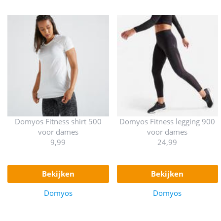
Domyos Fitness shirt 500
Domyos Fitness legging 900
voor dames
voor dames
9,99
24,99
bekijken
bekijken
Domyos
Domyos