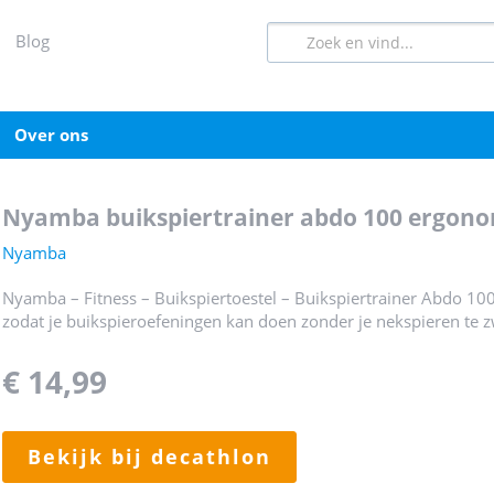
blog
over ons
nyamba buikspiertrainer abdo 100 ergon
Nyamba
Nyamba – Fitness – Buikspiertoestel – Buikspiertrainer Abdo 1
zodat je buikspieroefeningen kan doen zonder je nekspieren te z
€ 14,99
bekijk bij decathlon