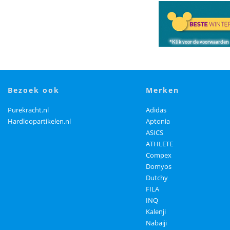
bezoek ook
merken
Purekracht.nl
Adidas
Hardloopartikelen.nl
Aptonia
ASICS
ATHLETE
Compex
Domyos
Dutchy
FILA
INQ
Kalenji
Nabaiji