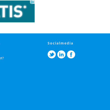
s
socialmedia
et?