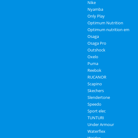
Nike
Nyamba
Only Play
Optimum Nutrition
Optimum nutrition em
Osaga
Osaga Pro
Outshock
Oxelo
Puma
Reebok
RUCANOR
Scapino
Skechers
Slendertone
Speedo
Sport elec
TUNTURI
Under Armour
Waterflex
Weider