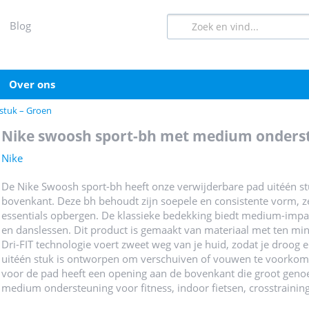
blog
over ons
stuk – Groen
nike swoosh sport-bh met medium onderst
Nike
De Nike Swoosh sport-bh heeft onze verwijderbare pad uitéén s
bovenkant. Deze bh behoudt zijn soepele en consistente vorm, zel
essentials opbergen. De klassieke bedekking biedt medium-impact
en danslessen. Dit product is gemaakt van materiaal met ten min
Dri-FIT technologie voert zweet weg van je huid, zodat je droog
uitéén stuk is ontworpen om verschuiven of vouwen te voorkom
voor de pad heeft een opening aan de bovenkant die groot genoe
medium ondersteuning voor fitness, indoor fietsen, crosstraining