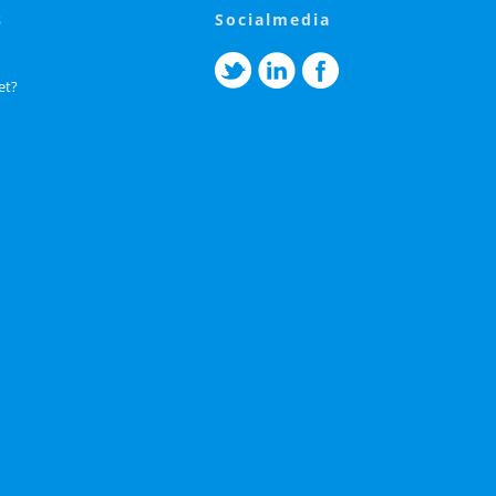
s
socialmedia
et?