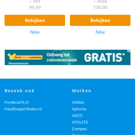
– Wit
– Roze
99,99
100,00
bekijken
bekijken
Nike
Nike
bezoek ook
merken
Purekracht.nl
Adidas
Hardloopartikelen.nl
Aptonia
ASICS
ATHLETE
Compex