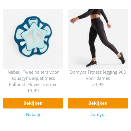
Nabaiji Twee halters voor
Domyos Fitness legging 900
aquagym/aquafitness
voor dames
Pullpush Flower S groen
24,99
14,99
bekijken
bekijken
Nabaiji
Domyos