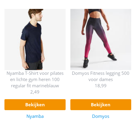
Nyamba T-Shirt voor pilates
Domyos Fitness legging 500
en lichte gym heren 100
voor dames
regular fit marineblauw
18,99
2,49
bekijken
bekijken
Nyamba
Domyos