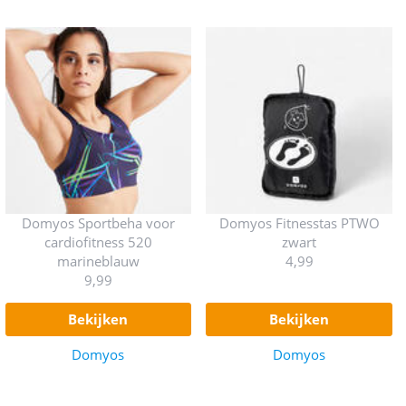
Domyos Sportbeha voor
Domyos Fitnesstas PTWO
cardiofitness 520
zwart
marineblauw
4,99
9,99
bekijken
bekijken
Domyos
Domyos