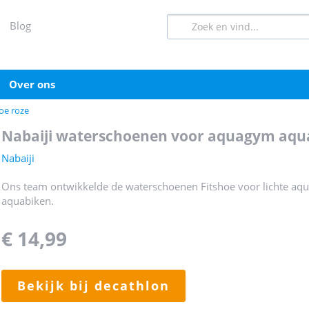
blog
over ons
oe roze
nabaiji waterschoenen voor aquagym aqua
Nabaiji
Ons team ontwikkelde de waterschoenen Fitshoe voor lichte aq
aquabiken.
€ 14,99
bekijk bij decathlon