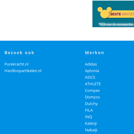
bezoek ook
merken
Purekracht.nl
Adidas
Hardloopartikelen.nl
Aptonia
ASICS
ATHLETE
Compex
Domyos
Dutchy
FILA
INQ
Kalenji
Nabaiji