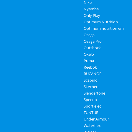
Nike
Nyamba
Only Play
Optimum Nutrition
Optimum nutrition em
Osaga
Osaga Pro
Outshock
Oxelo
Puma
Reebok
RUCANOR
Scapino
Skechers
Slendertone
Speedo
Sport elec
TUNTURI
Under Armour
Waterflex
Weider