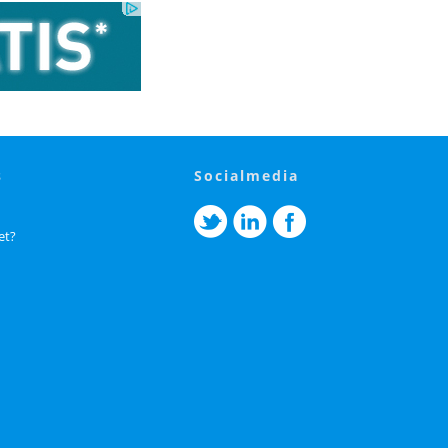
s
socialmedia
et?