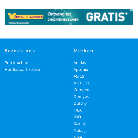
bezoek ook
merken
Purekracht.nl
Adidas
Hardloopartikelen.nl
Aptonia
ASICS
ATHLETE
Compex
Domyos
Dutchy
FILA
INQ
Kalenji
Nabaiji
Nike