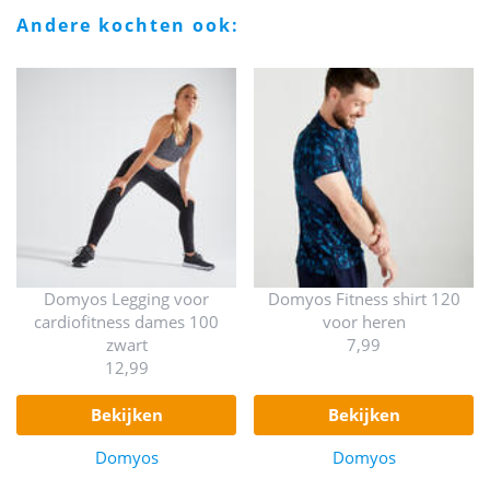
andere kochten ook:
Domyos Legging voor
Domyos Fitness shirt 120
cardiofitness dames 100
voor heren
zwart
7,99
12,99
bekijken
bekijken
Domyos
Domyos