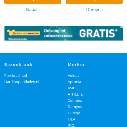
Nabaiji
Domyos
bezoek ook
merken
Purekracht.nl
Adidas
Hardloopartikelen.nl
Aptonia
ASICS
ATHLETE
Compex
Domyos
Dutchy
FILA
INQ