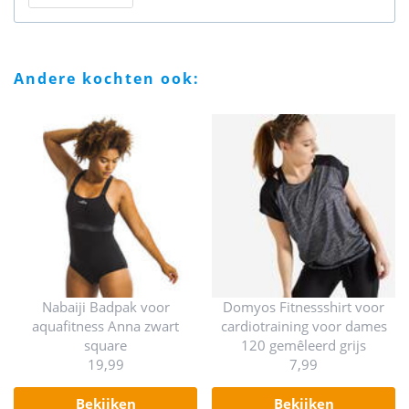
andere kochten ook:
Nabaiji Badpak voor
Domyos Fitnessshirt voor
aquafitness Anna zwart
cardiotraining voor dames
square
120 gemêleerd grijs
19,99
7,99
bekijken
bekijken