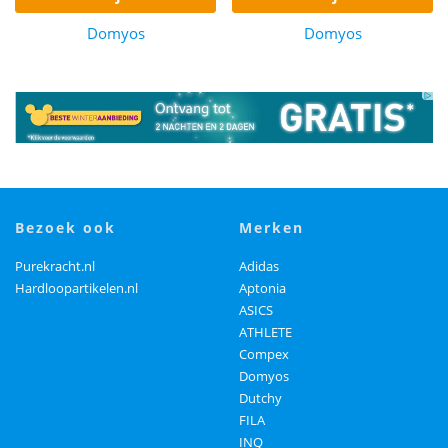
Domyos
Domyos
bezoek ook
merken
Purekracht.nl
Adidas
Hardloopartikelen.nl
Aptonia
ASICS
ATHLETE
Compex
Domyos
Dutchy
FILA
INQ