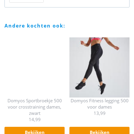
andere kochten ook:
Domyos Sportbroekje 500
Domyos Fitness legging 500
voor crosstraining dames,
voor dames
zwart
13,99
14,99
bekijken
bekijken