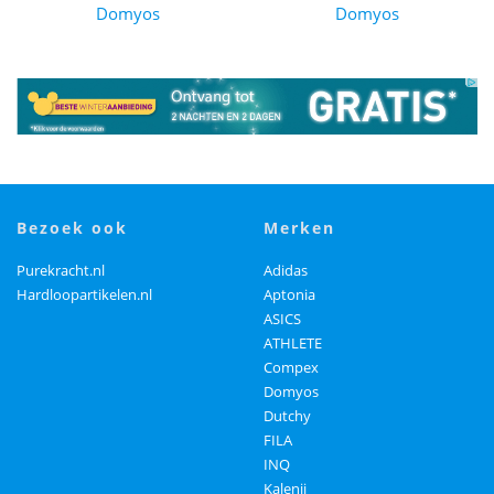
Domyos
Domyos
bezoek ook
merken
Purekracht.nl
Adidas
Hardloopartikelen.nl
Aptonia
ASICS
ATHLETE
Compex
Domyos
Dutchy
FILA
INQ
Kalenji