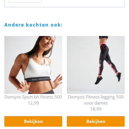
andere kochten ook:
Domyos Sport bh fitness 500
Domyos Fitness legging 500
12,99
voor dames
18,99
bekijken
bekijken