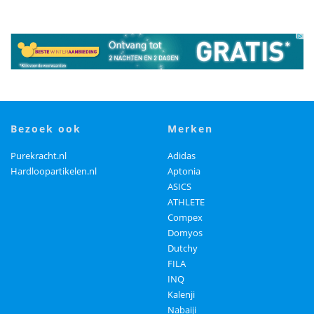
bezoek ook
merken
Purekracht.nl
Adidas
Hardloopartikelen.nl
Aptonia
ASICS
ATHLETE
Compex
Domyos
Dutchy
FILA
INQ
Kalenji
Nabaiji