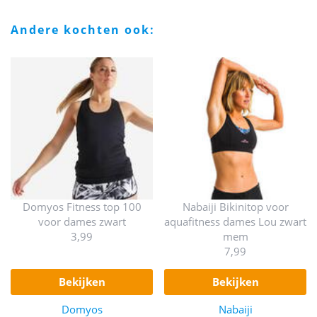
andere kochten ook:
Domyos Fitness top 100
Nabaiji Bikinitop voor
voor dames zwart
aquafitness dames Lou zwart
3,99
mem
7,99
bekijken
bekijken
Domyos
Nabaiji