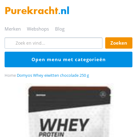
Purekracht
.nl
merken
webshops
blog
zoeken
open menu met categorieën
Home
Domyos Whey eiwitten chocolade 250 g