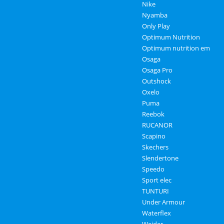
Nike
Nyamba
Only Play
Optimum Nutrition
Optimum nutrition em
Osaga
Osaga Pro
Outshock
Oxelo
Puma
Reebok
RUCANOR
Scapino
Skechers
Slendertone
Speedo
Sport elec
TUNTURI
Under Armour
Waterflex
Weider