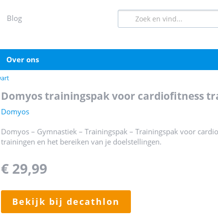
blog
over ons
wart
domyos trainingspak voor cardiofitness tr
Domyos
Domyos – Gymnastiek – Trainingspak – Trainingspak voor cardiof
trainingen en het bereiken van je doelstellingen.
€ 29,99
bekijk bij decathlon