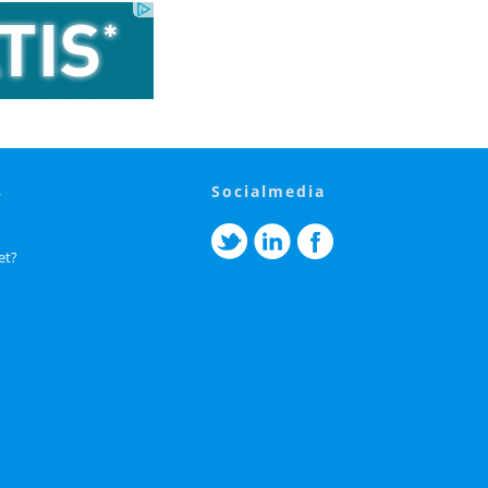
s
socialmedia
et?