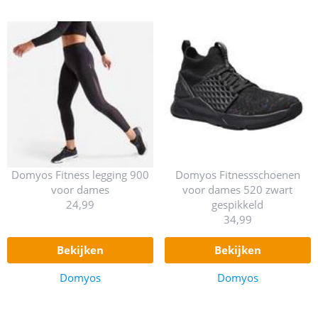
Domyos Fitness legging 900
Domyos Fitnessschoenen
voor dames
voor dames 520 zwart
24,99
gespikkeld
34,99
bekijken
bekijken
Domyos
Domyos