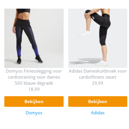
Domyos Fitnesslegging voor
Adidas Dameskuitbroek voor
cardiotraining voor dames
cardiofitness zwart
500 blauw dégradé
29,99
18,99
bekijken
bekijken
Domyos
Adidas