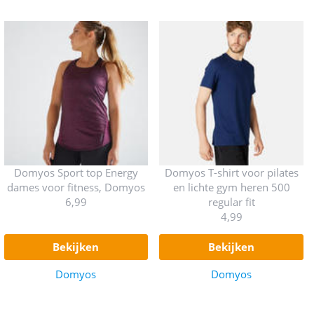
Domyos Sport top Energy
Domyos T-shirt voor pilates
dames voor fitness, Domyos
en lichte gym heren 500
6,99
regular fit
4,99
bekijken
bekijken
Domyos
Domyos