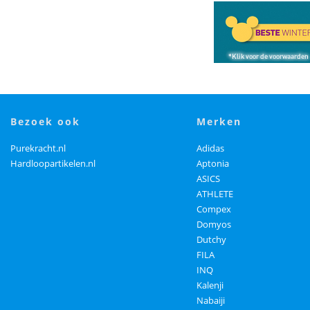
bezoek ook
merken
Purekracht.nl
Adidas
Hardloopartikelen.nl
Aptonia
ASICS
ATHLETE
Compex
Domyos
Dutchy
FILA
INQ
Kalenji
Nabaiji