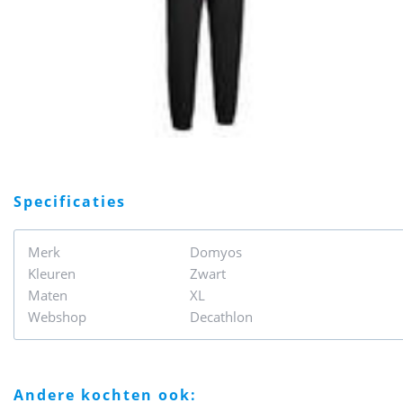
specificaties
Merk
Domyos
Kleuren
Zwart
Maten
XL
Webshop
Decathlon
andere kochten ook: