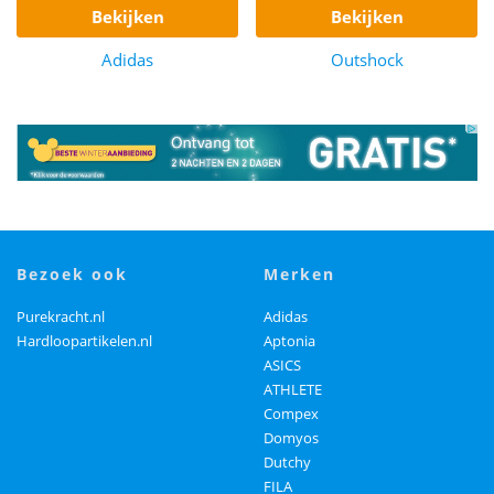
bekijken
bekijken
Adidas
Outshock
bezoek ook
merken
Purekracht.nl
Adidas
Hardloopartikelen.nl
Aptonia
ASICS
ATHLETE
Compex
Domyos
Dutchy
FILA