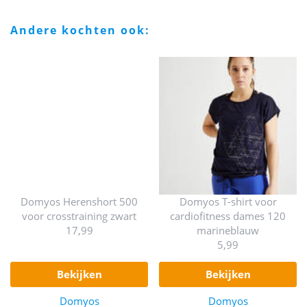
andere kochten ook:
Domyos Herenshort 500
Domyos T-shirt voor
voor crosstraining zwart
cardiofitness dames 120
17,99
marineblauw
5,99
bekijken
bekijken
Domyos
Domyos