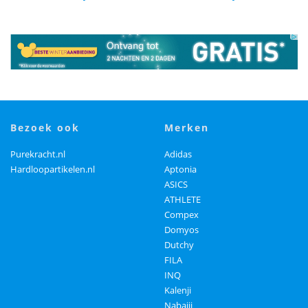
bezoek ook
merken
Purekracht.nl
Adidas
Hardloopartikelen.nl
Aptonia
ASICS
ATHLETE
Compex
Domyos
Dutchy
FILA
INQ
Kalenji
Nabaiji