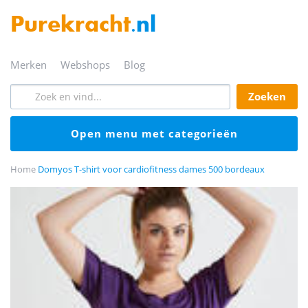
Purekracht
.nl
merken
webshops
blog
zoeken
open menu met categorieën
Home
Domyos T-shirt voor cardiofitness dames 500 bordeaux