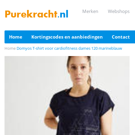
merken
webshops
Purekracht
.nl
home
kortingscodes en aanbiedingen
contact
Home
Domyos T-shirt voor cardiofitness dames 120 marineblauw