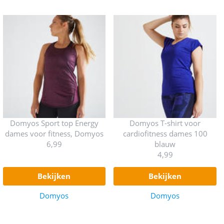
Domyos Sport top Energy
Domyos T-shirt voor
dames voor fitness, Domyos
cardiofitness dames 100
6,99
blauw
4,99
bekijken
bekijken
Domyos
Domyos