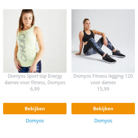
Domyos Sport top Energy
Domyos Fitness legging 120
dames voor fitness, Domyos
voor dames
6,99
15,99
bekijken
bekijken
Domyos
Domyos