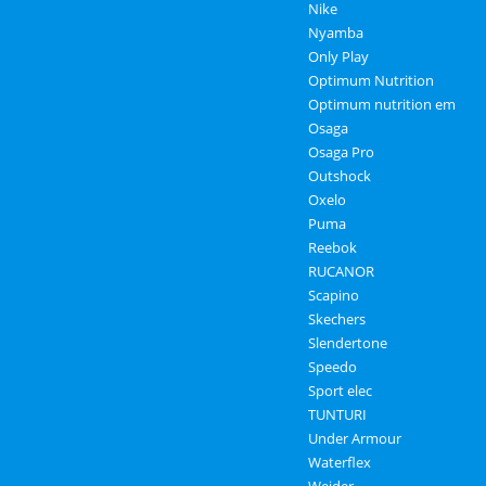
Nike
Nyamba
Only Play
Optimum Nutrition
Optimum nutrition em
Osaga
Osaga Pro
Outshock
Oxelo
Puma
Reebok
RUCANOR
Scapino
Skechers
Slendertone
Speedo
Sport elec
TUNTURI
Under Armour
Waterflex
Weider