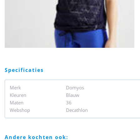
specificaties
Merk
Domyos
Kleuren
Blauw
Maten
36
Webshop
Decathlon
andere kochten ook: