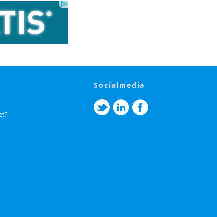
s
socialmedia
et?