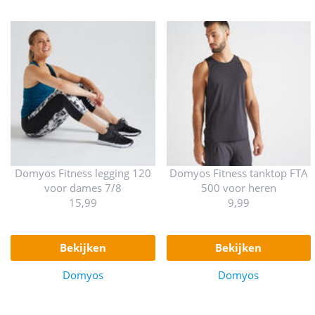
Domyos Fitness legging 120
Domyos Fitness tanktop FTA
voor dames 7/8
500 voor heren
15,99
9,99
bekijken
bekijken
Domyos
Domyos