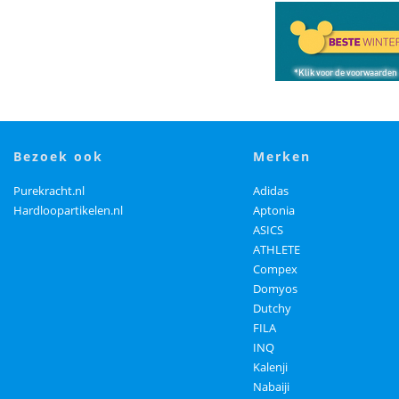
bezoek ook
merken
Purekracht.nl
Adidas
Hardloopartikelen.nl
Aptonia
ASICS
ATHLETE
Compex
Domyos
Dutchy
FILA
INQ
Kalenji
Nabaiji