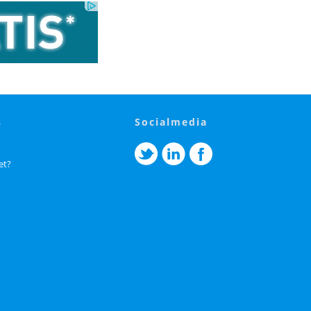
s
socialmedia
et?