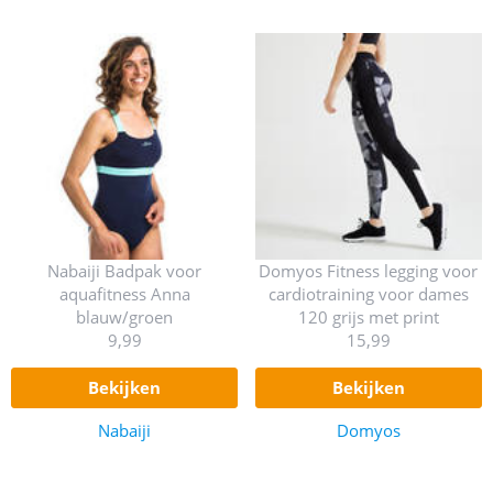
Nabaiji Badpak voor
Domyos Fitness legging voor
aquafitness Anna
cardiotraining voor dames
blauw/groen
120 grijs met print
9,99
15,99
bekijken
bekijken
Nabaiji
Domyos