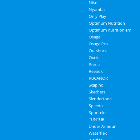
Nike
Nyamba
Only Play
Optimum Nutrition
Optimum nutrition em
Osaga
Osaga Pro
Outshock
Oxelo
Puma
Reebok
RUCANOR
Scapino
Skechers
Slendertone
Speedo
Sport elec
TUNTURI
Under Armour
Waterflex
Weider