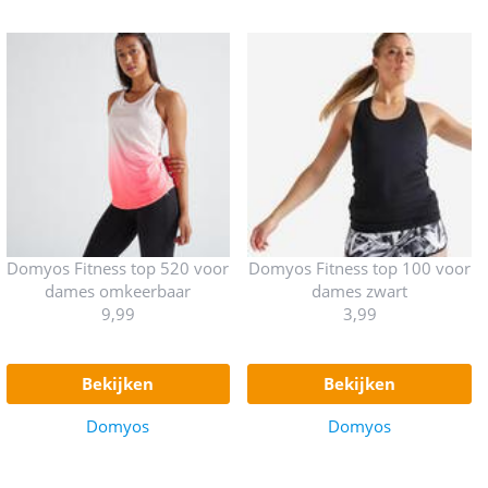
Domyos Fitness top 520 voor
Domyos Fitness top 100 voor
dames omkeerbaar
dames zwart
9,99
3,99
bekijken
bekijken
Domyos
Domyos