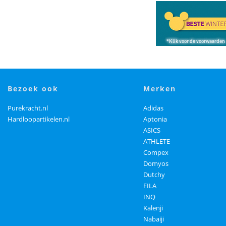
bezoek ook
merken
Purekracht.nl
Adidas
Hardloopartikelen.nl
Aptonia
ASICS
ATHLETE
Compex
Domyos
Dutchy
FILA
INQ
Kalenji
Nabaiji