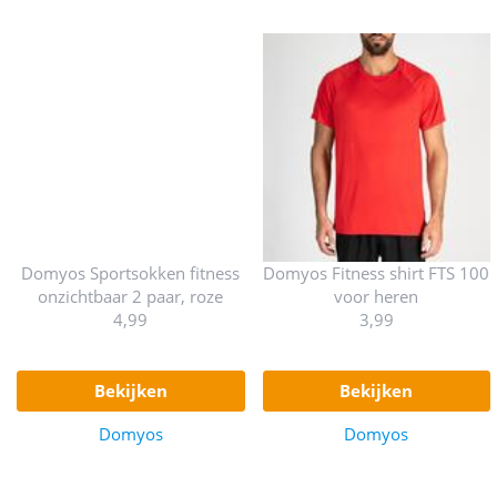
Domyos Sportsokken fitness
Domyos Fitness shirt FTS 100
onzichtbaar 2 paar, roze
voor heren
4,99
3,99
bekijken
bekijken
Domyos
Domyos