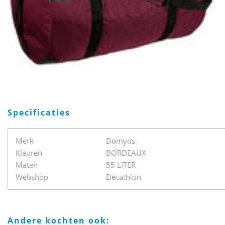
specificaties
Merk
Domyos
Kleuren
BORDEAUX
Maten
55 LITER
Webshop
Decathlon
andere kochten ook: