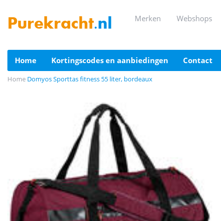
merken
webshops
Purekracht
.nl
home
kortingscodes en aanbiedingen
contact
Home
Domyos Sporttas fitness 55 liter, bordeaux