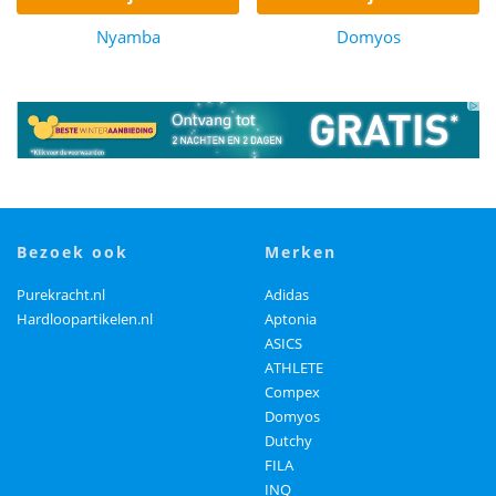
Nyamba
Domyos
bezoek ook
merken
Purekracht.nl
Adidas
Hardloopartikelen.nl
Aptonia
ASICS
ATHLETE
Compex
Domyos
Dutchy
FILA
INQ