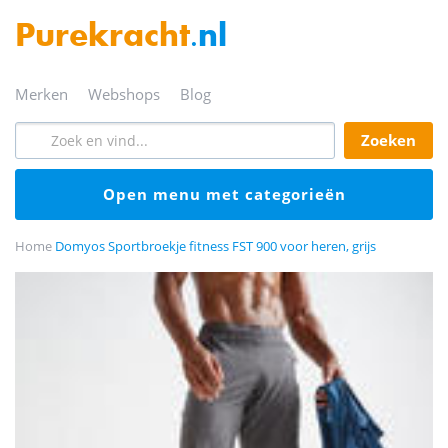
Purekracht
.nl
merken
webshops
blog
zoeken
open menu met categorieën
Home
Domyos Sportbroekje fitness FST 900 voor heren, grijs