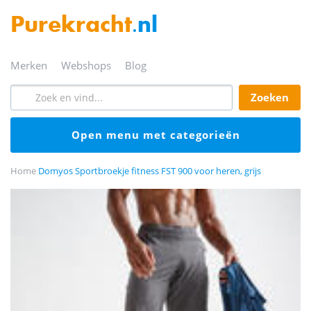
Purekracht
.nl
merken
webshops
blog
zoeken
open menu met categorieën
Home
Domyos Sportbroekje fitness FST 900 voor heren, grijs