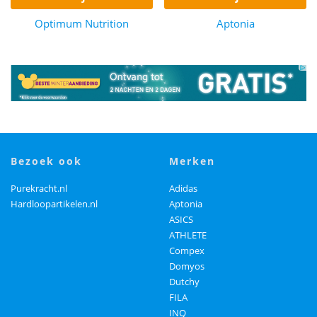
Optimum Nutrition
Aptonia
bezoek ook
merken
Purekracht.nl
Adidas
Hardloopartikelen.nl
Aptonia
ASICS
ATHLETE
Compex
Domyos
Dutchy
FILA
INQ