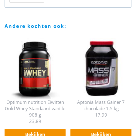
andere kochten ook:
Optimum nutrition Eiwitten
Aptonia Mass Gainer 7
Gold Whey Standaard vanille
chocolade 1,5 kg
908 g
17,99
23,89
bekijken
bekijken