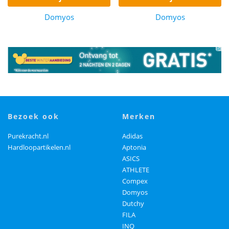
Domyos
Domyos
bezoek ook
merken
Purekracht.nl
Adidas
Hardloopartikelen.nl
Aptonia
ASICS
ATHLETE
Compex
Domyos
Dutchy
FILA
INQ