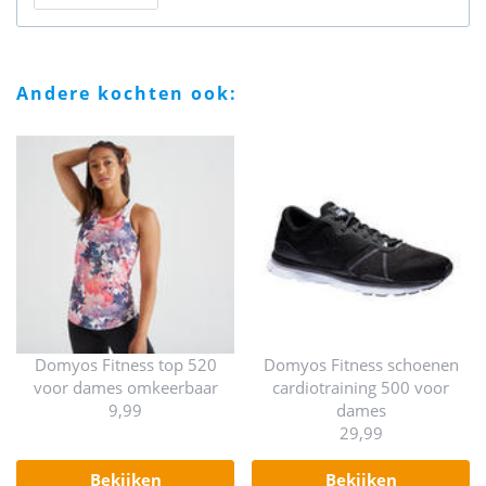
andere kochten ook:
Domyos Fitness top 520
Domyos Fitness schoenen
voor dames omkeerbaar
cardiotraining 500 voor
9,99
dames
29,99
bekijken
bekijken