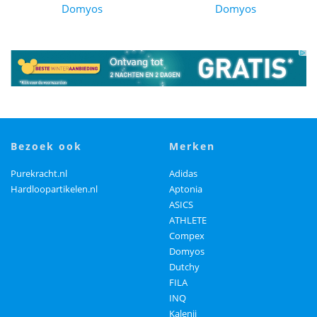
Domyos
Domyos
bezoek ook
merken
Purekracht.nl
Adidas
Hardloopartikelen.nl
Aptonia
ASICS
ATHLETE
Compex
Domyos
Dutchy
FILA
INQ
Kalenji