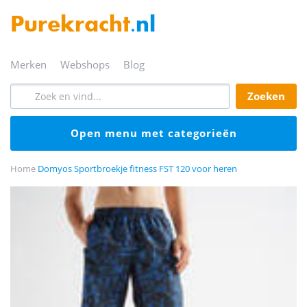
Purekracht
.nl
merken
webshops
blog
zoeken
open menu met categorieën
Home
Domyos Sportbroekje fitness FST 120 voor heren