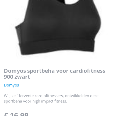
domyos sportbeha voor cardiofitness
900 zwart
Domyos
Wij, zelf fervente cardiofitnessers, ontwikkelden deze
sportbeha voor high impact fitness.
€ 16,99