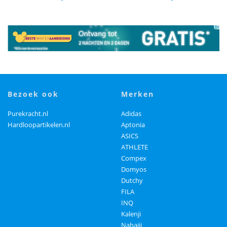
bezoek ook
merken
Purekracht.nl
Adidas
Hardloopartikelen.nl
Aptonia
ASICS
ATHLETE
Compex
Domyos
Dutchy
FILA
INQ
Kalenji
Nabaiji