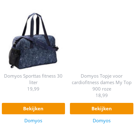
Domyos Sporttas fitness 30
Domyos Topje voor
liter
cardiofitness dames My Top
19,99
900 roze
18,99
bekijken
bekijken
Domyos
Domyos