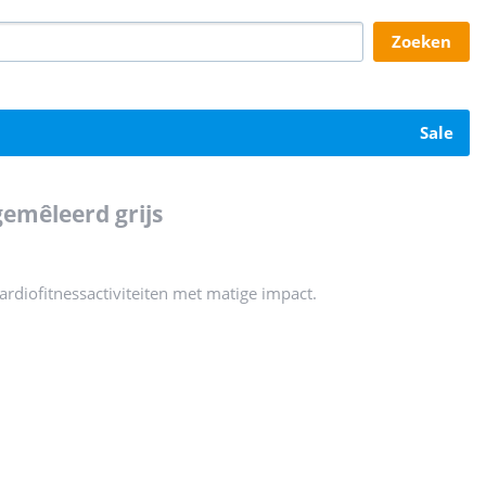
zoeken
sale
gemêleerd grijs
cardiofitnessactiviteiten met matige impact.