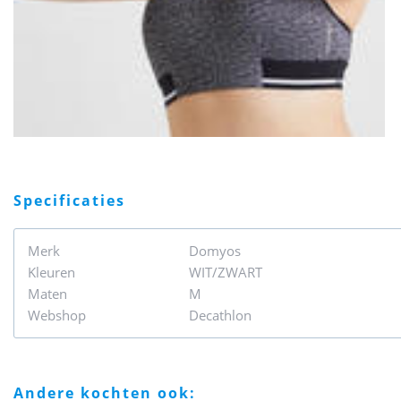
specificaties
Merk
Domyos
Kleuren
WIT/ZWART
Maten
M
Webshop
Decathlon
andere kochten ook: