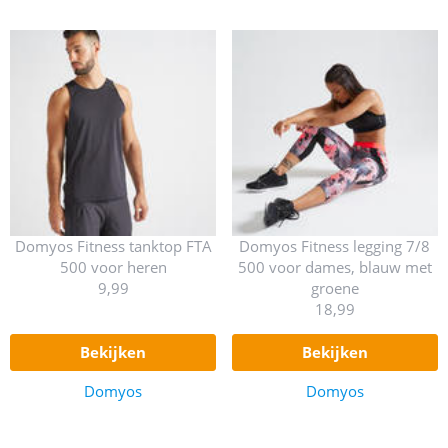
Domyos Fitness tanktop FTA
Domyos Fitness legging 7/8
500 voor heren
500 voor dames, blauw met
9,99
groene
18,99
bekijken
bekijken
Domyos
Domyos