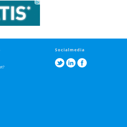
s
socialmedia
et?