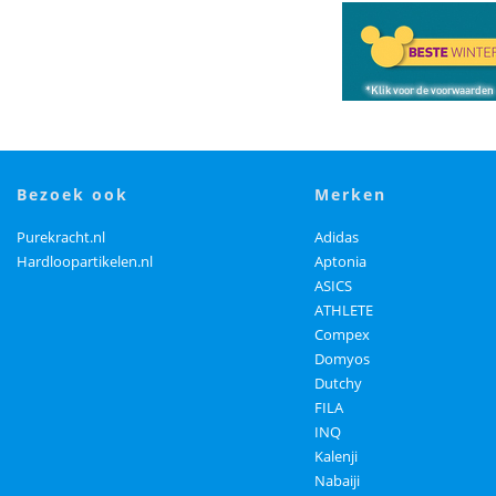
bezoek ook
merken
Purekracht.nl
Adidas
Hardloopartikelen.nl
Aptonia
ASICS
ATHLETE
Compex
Domyos
Dutchy
FILA
INQ
Kalenji
Nabaiji