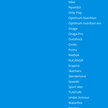
Nike
Nyamba
Only Play
Optimum Nutrition
Optimum nutrition em
Osaga
Osaga Pro
Outshock
Oxelo
Puma
Reebok
RUCANOR
Scapino
Skechers
Slendertone
Speedo
Sport elec
TUNTURI
Under Armour
Waterflex
Weider