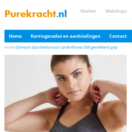
merken
webshops
Purekracht
.nl
home
kortingscodes en aanbiedingen
contact
Home
Domyos Sportbeha voor cardiofitness 500 gemêleerd grijs