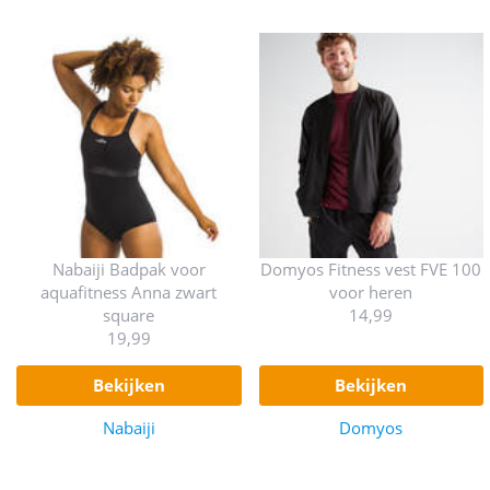
Nabaiji Badpak voor
Domyos Fitness vest FVE 100
aquafitness Anna zwart
voor heren
square
14,99
19,99
bekijken
bekijken
Nabaiji
Domyos