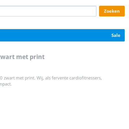
zoeken
sale
zwart met print
zwart met print. Wij, als fervente cardiofitnessers,
impact.