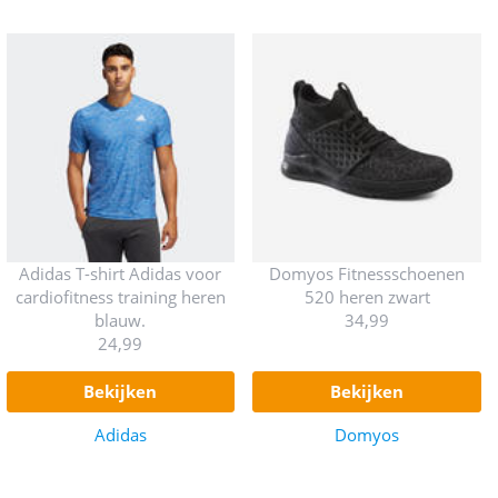
Adidas T-shirt Adidas voor
Domyos Fitnessschoenen
cardiofitness training heren
520 heren zwart
blauw.
34,99
24,99
bekijken
bekijken
Adidas
Domyos