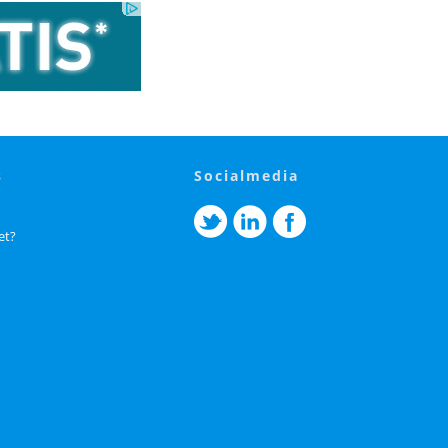
s
socialmedia
et?