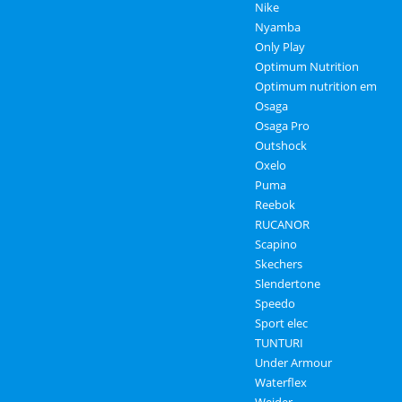
Nike
Nyamba
Only Play
Optimum Nutrition
Optimum nutrition em
Osaga
Osaga Pro
Outshock
Oxelo
Puma
Reebok
RUCANOR
Scapino
Skechers
Slendertone
Speedo
Sport elec
TUNTURI
Under Armour
Waterflex
Weider