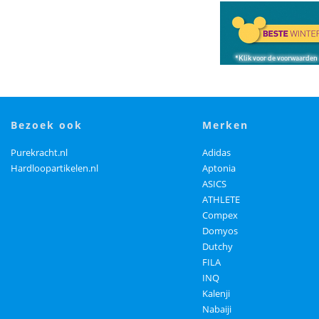
bezoek ook
merken
Purekracht.nl
Adidas
Hardloopartikelen.nl
Aptonia
ASICS
ATHLETE
Compex
Domyos
Dutchy
FILA
INQ
Kalenji
Nabaiji