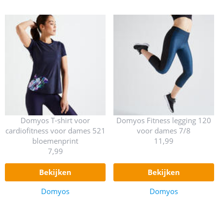
Domyos T-shirt voor
Domyos Fitness legging 120
cardiofitness voor dames 521
voor dames 7/8
bloemenprint
11,99
7,99
bekijken
bekijken
Domyos
Domyos