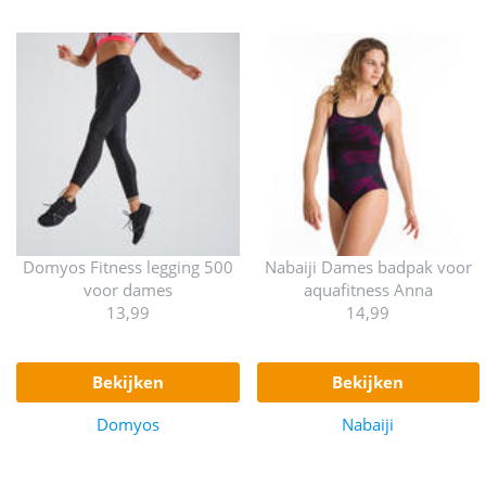
Domyos Fitness legging 500
Nabaiji Dames badpak voor
voor dames
aquafitness Anna
13,99
14,99
bekijken
bekijken
Domyos
Nabaiji