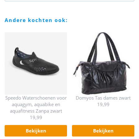
andere kochten ook:
Speedo Waterschoenen voor
Domyos Tas dames zwart
aquagym, aquabike en
19,99
aquafitness Zanpa zwart
19,99
bekijken
bekijken