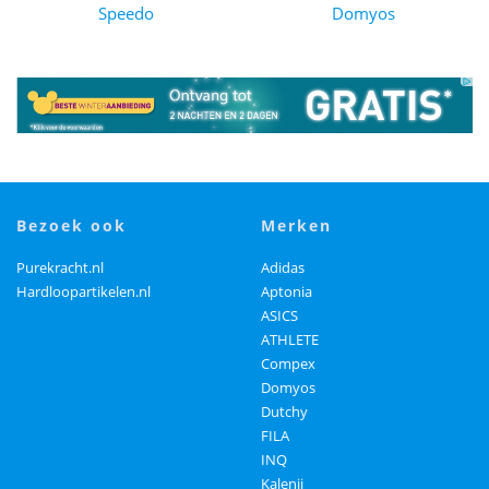
Speedo
Domyos
bezoek ook
merken
Purekracht.nl
Adidas
Hardloopartikelen.nl
Aptonia
ASICS
ATHLETE
Compex
Domyos
Dutchy
FILA
INQ
Kalenji