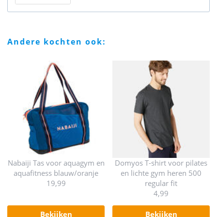
andere kochten ook:
Nabaiji Tas voor aquagym en
Domyos T-shirt voor pilates
aquafitness blauw/oranje
en lichte gym heren 500
19,99
regular fit
4,99
bekijken
bekijken