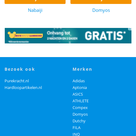
Nabaiji
Domyos
bezoek ook
merken
Purekracht.nl
Adidas
Hardloopartikelen.nl
Aptonia
ASICS
ATHLETE
Compex
Domyos
Dutchy
FILA
INQ