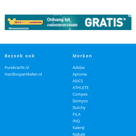
bezoek ook
merken
Purekracht.nl
Adidas
Hardloopartikelen.nl
Aptonia
ASICS
ATHLETE
Compex
Domyos
Dutchy
FILA
INQ
Kalenji
Nabaiji