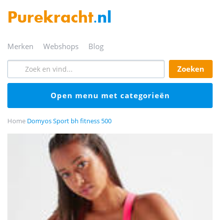
Purekracht
.nl
merken
webshops
blog
zoeken
open menu met categorieën
Home
Domyos Sport bh fitness 500