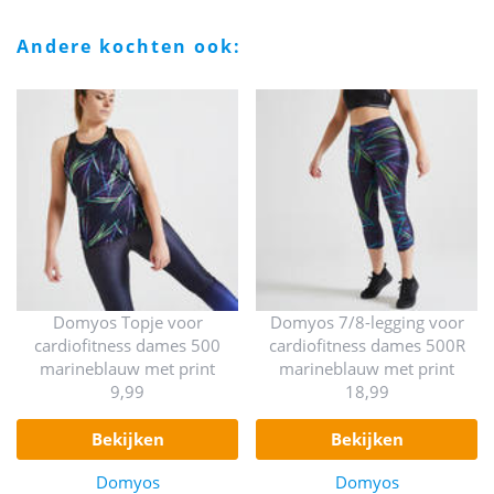
andere kochten ook:
Domyos Topje voor
Domyos 7/8-legging voor
cardiofitness dames 500
cardiofitness dames 500R
marineblauw met print
marineblauw met print
9,99
18,99
bekijken
bekijken
Domyos
Domyos