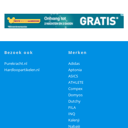
bezoek ook
merken
Purekracht.nl
Adidas
Hardloopartikelen.nl
Aptonia
ASICS
ATHLETE
Compex
Domyos
Dutchy
FILA
INQ
Kalenji
Nabaiji