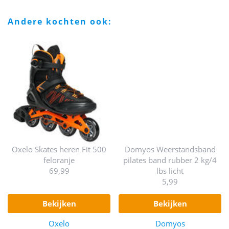
andere kochten ook:
Oxelo Skates heren Fit 500
Domyos Weerstandsband
feloranje
pilates band rubber 2 kg/4
69,99
lbs licht
5,99
bekijken
bekijken
Oxelo
Domyos