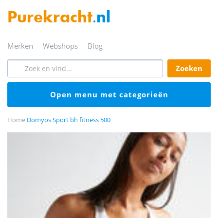
Purekracht
.nl
merken
webshops
blog
zoeken
open menu met categorieën
Home
Domyos Sport bh fitness 500