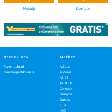
Nabaiji
Domyos
bezoek ook
merken
Purekracht.nl
Adidas
Hardloopartikelen.nl
Aptonia
ASICS
ATHLETE
Compex
Domyos
Dutchy
FILA
INQ