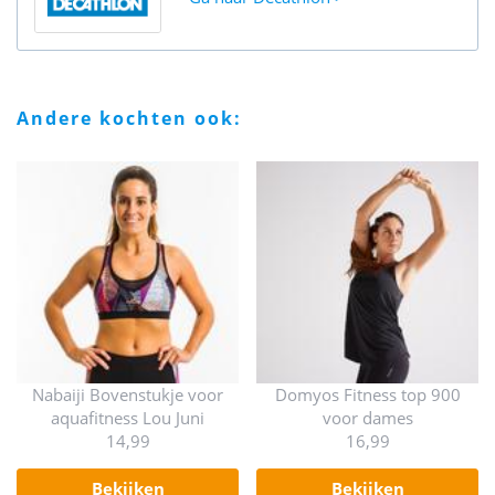
andere kochten ook:
Nabaiji Bovenstukje voor
Domyos Fitness top 900
aquafitness Lou Juni
voor dames
14,99
16,99
bekijken
bekijken