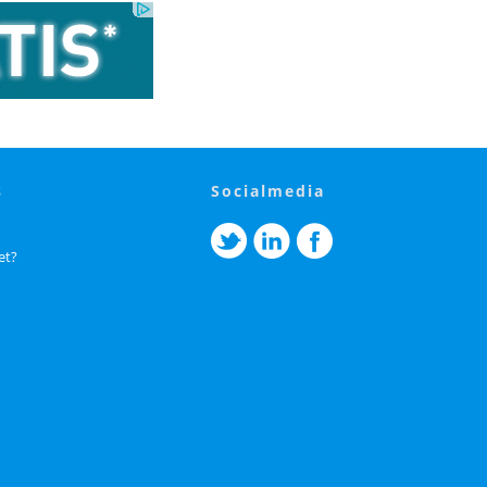
s
socialmedia
et?