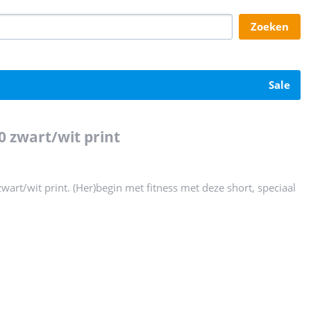
zoeken
sale
0 zwart/wit print
art/wit print. (Her)begin met fitness met deze short, speciaal