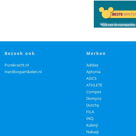
bezoek ook
merken
Purekracht.nl
Adidas
Hardloopartikelen.nl
Aptonia
ASICS
ATHLETE
Compex
Domyos
Dutchy
FILA
INQ
Kalenji
Nabaiji