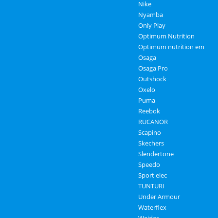
Nike
Nyamba
Only Play
Optimum Nutrition
Optimum nutrition em
Osaga
Osaga Pro
Outshock
Oxelo
Puma
Reebok
RUCANOR
Scapino
Skechers
Slendertone
Speedo
Sport elec
TUNTURI
Under Armour
Waterflex
Weider