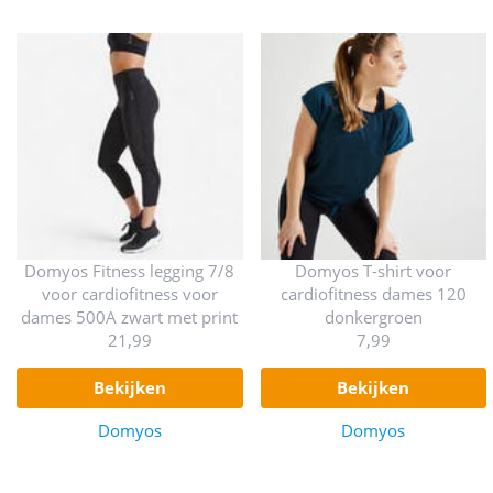
Domyos Fitness legging 7/8
Domyos T-shirt voor
voor cardiofitness voor
cardiofitness dames 120
dames 500A zwart met print
donkergroen
21,99
7,99
bekijken
bekijken
Domyos
Domyos