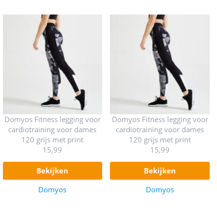
Domyos Fitness legging voor
Domyos Fitness legging voor
cardiotraining voor dames
cardiotraining voor dames
120 grijs met print
120 grijs met print
15,99
15,99
bekijken
bekijken
Domyos
Domyos