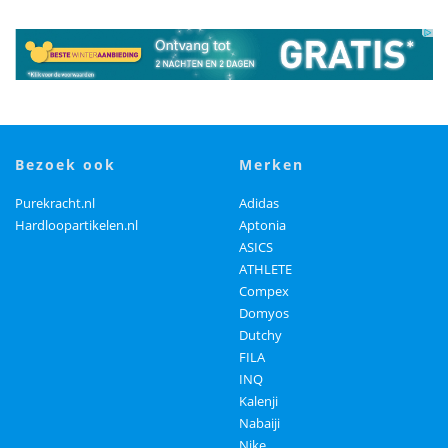
bezoek ook
merken
Purekracht.nl
Adidas
Hardloopartikelen.nl
Aptonia
ASICS
ATHLETE
Compex
Domyos
Dutchy
FILA
INQ
Kalenji
Nabaiji
Nike