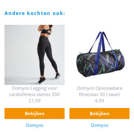
andere kochten ook:
Domyos Legging voor
Domyos Opvouwbare
cardiofitness dames 500
fitnesstas 30 l zwart
21,99
4,99
bekijken
bekijken
Domyos
Domyos