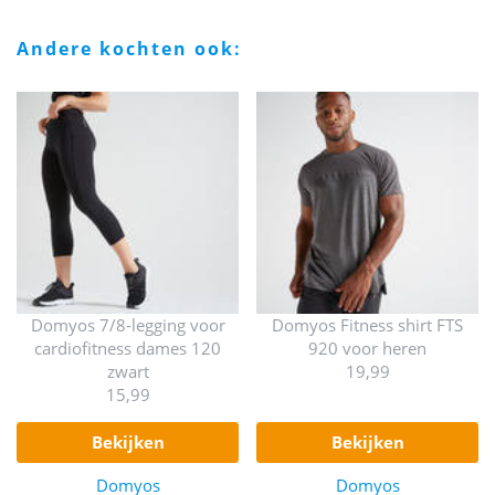
andere kochten ook:
Domyos 7/8-legging voor
Domyos Fitness shirt FTS
cardiofitness dames 120
920 voor heren
zwart
19,99
15,99
bekijken
bekijken
Domyos
Domyos