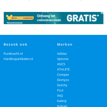
bezoek ook
merken
Purekracht.nl
Adidas
Hardloopartikelen.nl
Aptonia
ASICS
ATHLETE
Compex
Domyos
Dutchy
FILA
INQ
Kalenji
Nabaiji