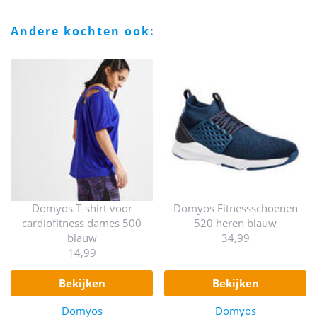
andere kochten ook:
Domyos T-shirt voor
Domyos Fitnessschoenen
cardiofitness dames 500
520 heren blauw
blauw
34,99
14,99
bekijken
bekijken
Domyos
Domyos