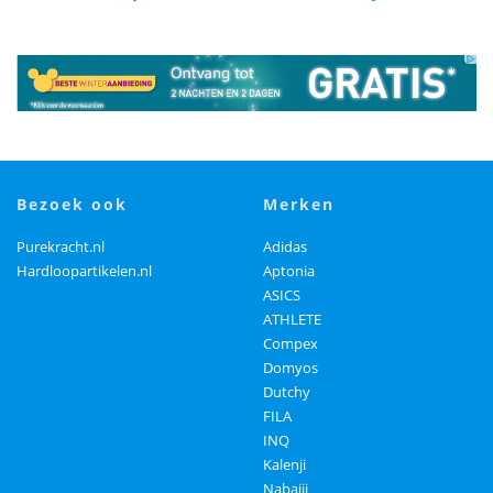
bezoek ook
merken
Purekracht.nl
Adidas
Hardloopartikelen.nl
Aptonia
ASICS
ATHLETE
Compex
Domyos
Dutchy
FILA
INQ
Kalenji
Nabaiji