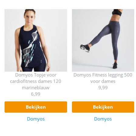
Domyos Topje voor
Domyos Fitness legging 500
cardiofitness dames 120
voor dames
marineblauw
9,99
6,99
bekijken
bekijken
Domyos
Domyos