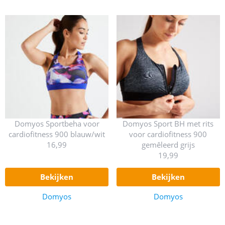
Domyos Sportbeha voor
Domyos Sport BH met rits
cardiofitness 900 blauw/wit
voor cardiofitness 900
16,99
gemêleerd grijs
19,99
bekijken
bekijken
Domyos
Domyos