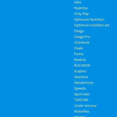
Nike
Nyamba
Only Play
Optimum Nutrition
Optimum nutrition em
Osaga
Osaga Pro
Outshock
Oxelo
Puma
Reebok
RUCANOR
Scapino
Skechers
Slendertone
Speedo
Sport elec
TUNTURI
Under Armour
Waterflex
Weider