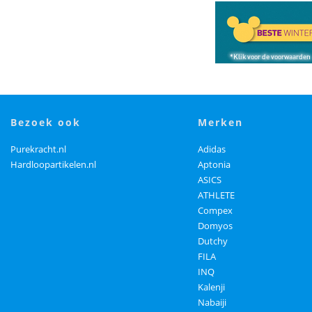
bezoek ook
merken
Purekracht.nl
Adidas
Hardloopartikelen.nl
Aptonia
ASICS
ATHLETE
Compex
Domyos
Dutchy
FILA
INQ
Kalenji
Nabaiji