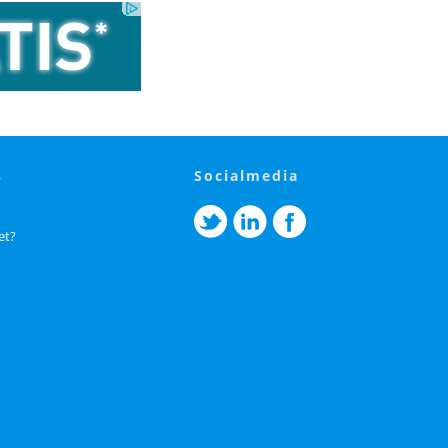
s
socialmedia
et?