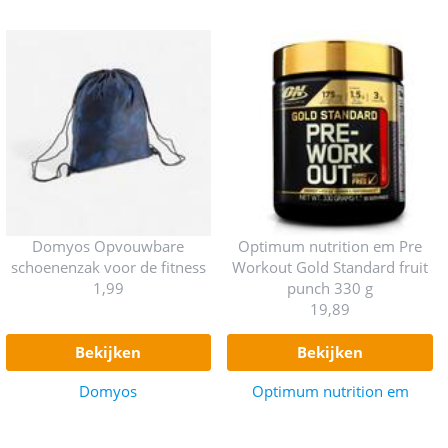
Domyos Opvouwbare
Optimum nutrition em Pre
schoenenzak voor de fitness
Workout Gold Standard fruit
1,99
punch 330 g
19,89
bekijken
bekijken
Domyos
Optimum nutrition em