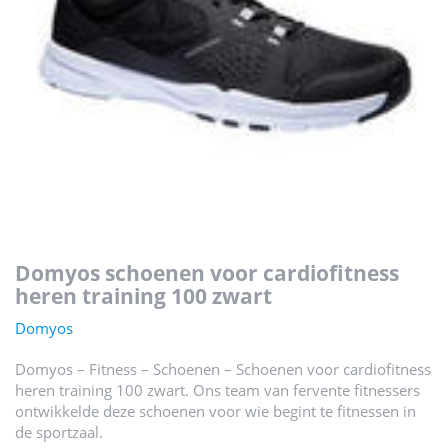
domyos schoenen voor cardiofitness
heren training 100 zwart
Domyos
Domyos – Fitness – Schoenen – Schoenen voor cardiofitness
heren training 100 zwart. Ons team van fervente fitnessers
ontwikkelde deze schoenen voor wie begint te fitnessen in
de sportzaal.