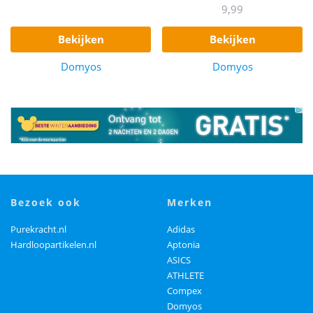
9,99
bekijken
bekijken
Domyos
Domyos
bezoek ook
merken
Purekracht.nl
Adidas
Hardloopartikelen.nl
Aptonia
ASICS
ATHLETE
Compex
Domyos