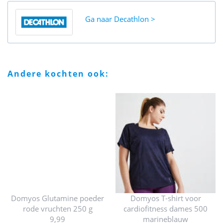
Ga naar
Decathlon
andere kochten ook:
Domyos Glutamine poeder
Domyos T-shirt voor
rode vruchten 250 g
cardiofitness dames 500
9,99
marineblauw