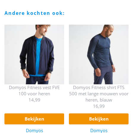
andere kochten ook:
Domyos Fitness vest FVE
Domyos Fitness shirt FTS
100 voor heren
500 met lange mouwen voor
14,99
heren, blauw
16,99
bekijken
bekijken
Domyos
Domyos