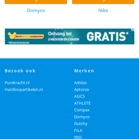
Domyos
Nike
bezoek ook
merken
Purekracht.nl
Adidas
Hardloopartikelen.nl
Aptonia
ASICS
ATHLETE
Compex
Domyos
Dutchy
FILA
INQ