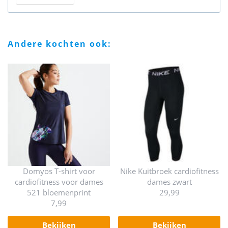
andere kochten ook:
Domyos T-shirt voor
Nike Kuitbroek cardiofitness
cardiofitness voor dames
dames zwart
521 bloemenprint
29,99
7,99
bekijken
bekijken