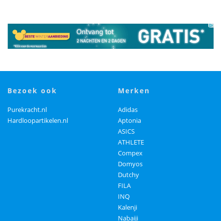
bezoek ook
merken
Purekracht.nl
Adidas
Hardloopartikelen.nl
Aptonia
ASICS
ATHLETE
Compex
Domyos
Dutchy
FILA
INQ
Kalenji
Nabaiji