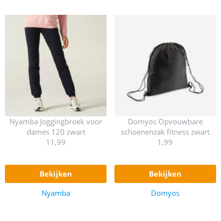
Nyamba Joggingbroek voor
Domyos Opvouwbare
dames 120 zwart
schoenenzak fitness zwart
11,99
1,99
bekijken
bekijken
Nyamba
Domyos