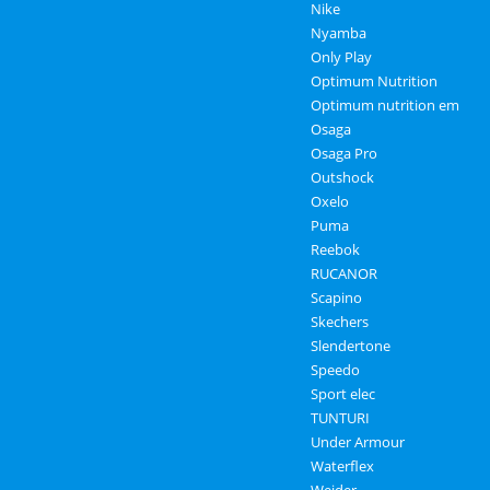
Nike
Nyamba
Only Play
Optimum Nutrition
Optimum nutrition em
Osaga
Osaga Pro
Outshock
Oxelo
Puma
Reebok
RUCANOR
Scapino
Skechers
Slendertone
Speedo
Sport elec
TUNTURI
Under Armour
Waterflex
Weider