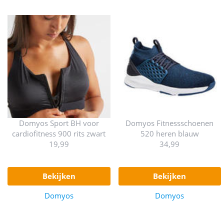
Domyos Sport BH voor
Domyos Fitnessschoenen
cardiofitness 900 rits zwart
520 heren blauw
19,99
34,99
bekijken
bekijken
Domyos
Domyos