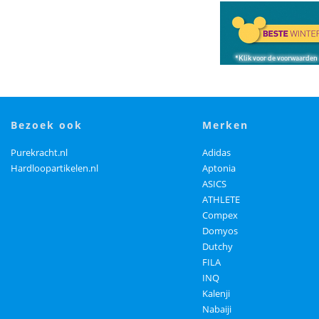
bezoek ook
merken
Purekracht.nl
Adidas
Hardloopartikelen.nl
Aptonia
ASICS
ATHLETE
Compex
Domyos
Dutchy
FILA
INQ
Kalenji
Nabaiji