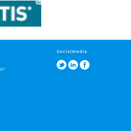
s
socialmedia
et?