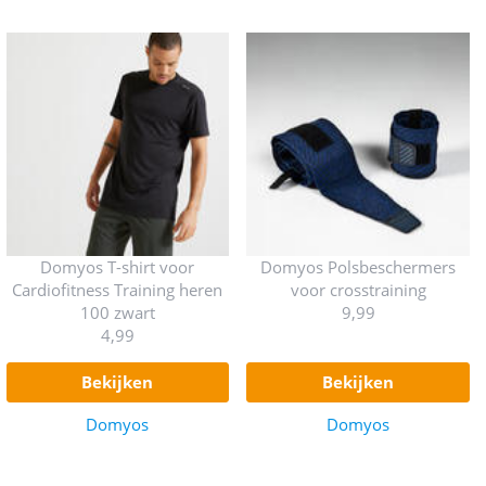
Domyos T-shirt voor
Domyos Polsbeschermers
Cardiofitness Training heren
voor crosstraining
100 zwart
9,99
4,99
bekijken
bekijken
Domyos
Domyos