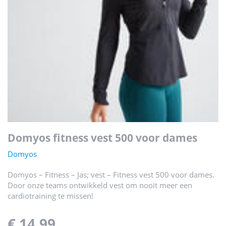
domyos fitness vest 500 voor dames
Domyos
Domyos – Fitness – Jas; vest – Fitness vest 500 voor dames.
Door onze teams ontwikkeld vest om nooit meer een
cardiotraining te missen!
€ 14,99