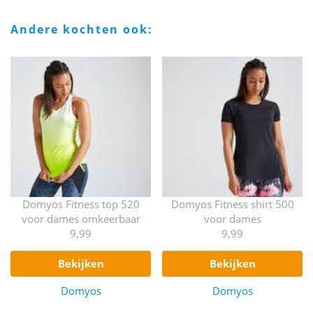
andere kochten ook:
Domyos Fitness top 520
Domyos Fitness shirt 500
voor dames omkeerbaar
voor dames
9,99
9,99
bekijken
bekijken
Domyos
Domyos