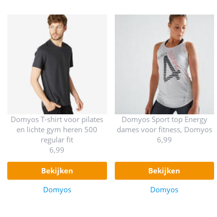
Domyos T-shirt voor pilates
Domyos Sport top Energy
en lichte gym heren 500
dames voor fitness, Domyos
regular fit
6,99
6,99
bekijken
bekijken
Domyos
Domyos