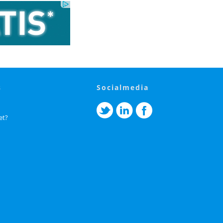
s
socialmedia
et?