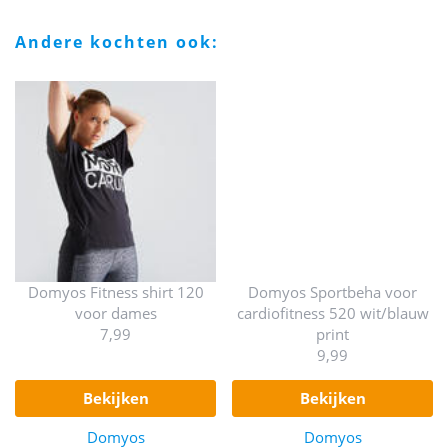
andere kochten ook:
Domyos Fitness shirt 120
Domyos Sportbeha voor
voor dames
cardiofitness 520 wit/blauw
7,99
print
9,99
bekijken
bekijken
Domyos
Domyos