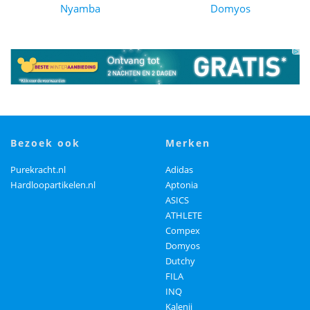
Nyamba
Domyos
bezoek ook
merken
Purekracht.nl
Adidas
Hardloopartikelen.nl
Aptonia
ASICS
ATHLETE
Compex
Domyos
Dutchy
FILA
INQ
Kalenji