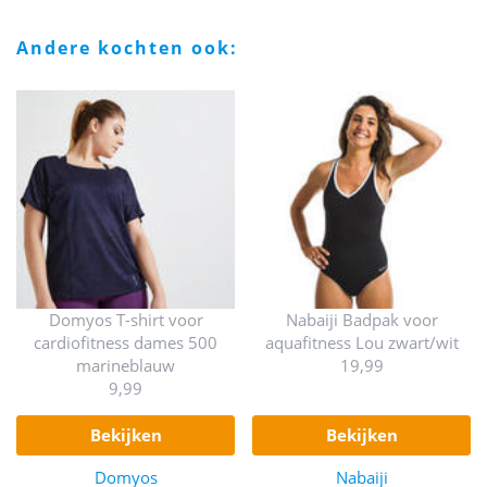
andere kochten ook:
Domyos T-shirt voor
Nabaiji Badpak voor
cardiofitness dames 500
aquafitness Lou zwart/wit
marineblauw
19,99
9,99
bekijken
bekijken
Domyos
Nabaiji