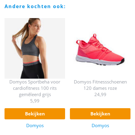
andere kochten ook:
Domyos Sportbeha voor
Domyos Fitnessschoenen
cardiofitness 100 rits
120 dames roze
gemêleerd grijs
24,99
5,99
bekijken
bekijken
Domyos
Domyos