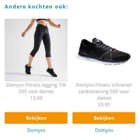
andere kochten ook:
Domyos Fitness legging 7/8
Domyos Fitness schoenen
500 voor dames
cardiotraining 500 voor
13,99
dames
29,99
bekijken
bekijken
Domyos
Domyos