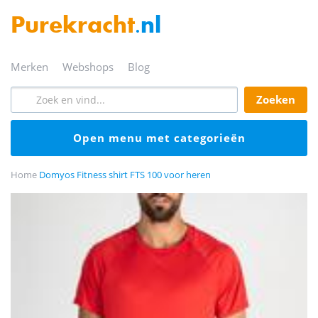
Purekracht
.nl
merken
webshops
blog
zoeken
open menu met categorieën
Home
Domyos Fitness shirt FTS 100 voor heren