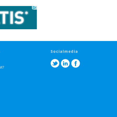
s
socialmedia
et?