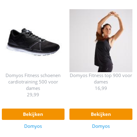
Domyos Fitness schoenen
Domyos Fitness top 900 voor
cardiotraining 500 voor
dames
dames
16,99
29,99
bekijken
bekijken
Domyos
Domyos