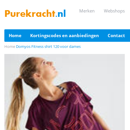
merken
webshops
Purekracht
.nl
home
kortingscodes en aanbiedingen
contact
Home
Domyos Fitness shirt 120 voor dames