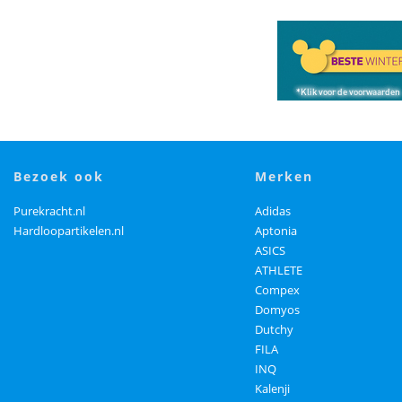
bezoek ook
merken
Purekracht.nl
Adidas
Hardloopartikelen.nl
Aptonia
ASICS
ATHLETE
Compex
Domyos
Dutchy
FILA
INQ
Kalenji