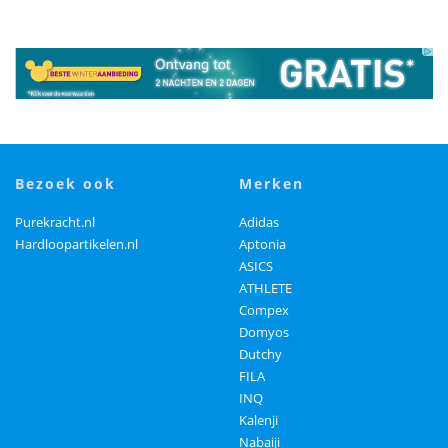
bezoek ook
merken
Purekracht.nl
Adidas
Hardloopartikelen.nl
Aptonia
ASICS
ATHLETE
Compex
Domyos
Dutchy
FILA
INQ
Kalenji
Nabaiji