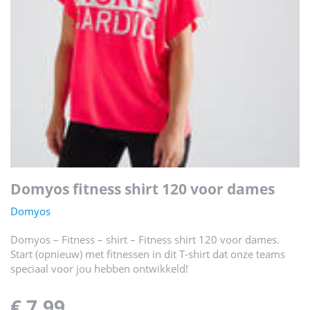
domyos fitness shirt 120 voor dames
Domyos
Domyos – Fitness – shirt – Fitness shirt 120 voor dames.
Start (opnieuw) met fitnessen in dit T-shirt dat onze teams
speciaal voor jou hebben ontwikkeld!
€ 7,99