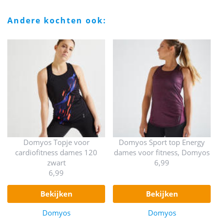
andere kochten ook:
Domyos Topje voor
Domyos Sport top Energy
cardiofitness dames 120
dames voor fitness, Domyos
zwart
6,99
6,99
bekijken
bekijken
Domyos
Domyos